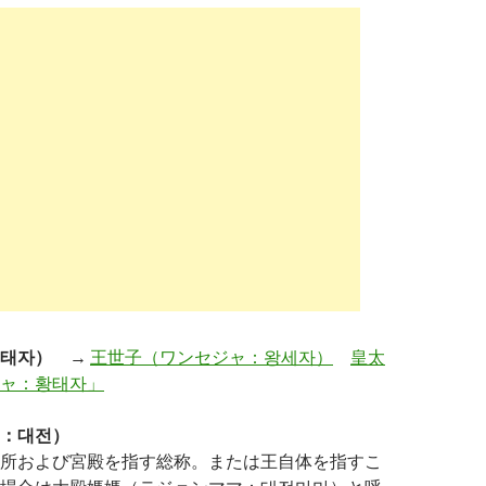
태자）
→
王世子（ワンセジャ：왕세자）
皇太
ャ：황태자」
：대전）
所および宮殿を指す総称。または王自体を指すこ