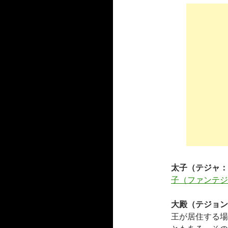
太子（テジャ：
子（ファンテジ
大殿（テジョン
王が居住する場