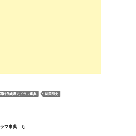
国時代劇歴史ドラマ事典
韓国歴史
ラマ事典 ち