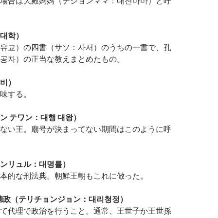
場合は大殿媽媽（テジョンママ：대전마마）と呼
대학）
유교）の四書（サソ：사서）のうちの一書で、孔
공자）の正当な教えまとめたもの。
비）
味する。
ン テワン：대행 대왕）
ない王。廟号が決まってない期間はこのように呼
ンリュル：대명률）
本的な刑法典。朝鮮王朝もこれに倣った。
聽政（テリチョンジョン：대리청정）
て代理で政治を行うこと。通常、王世子か王世孫