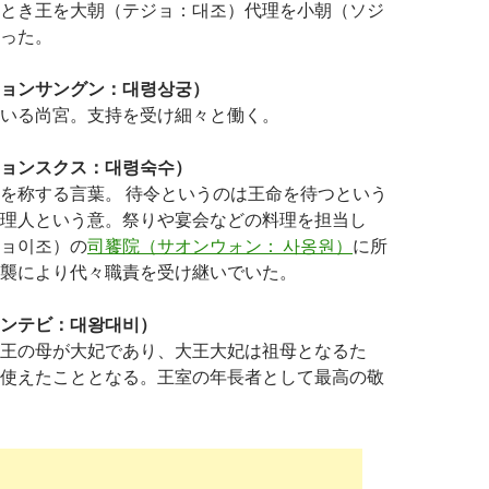
とき王を大朝（テジョ：대조）代理を小朝（ソジ
った。
ョンサングン：대령상궁）
いる尚宮。支持を受け細々と働く。
ョンスクス：대령숙수）
を称する言葉。 待令というのは王命を待つという
理人という意。祭りや宴会などの料理を担当し
ョ이조）の
司饔院（サオンウォン： 사옹원）
に所
襲により代々職責を受け継いでいた。
ンテビ：대왕대비）
王の母が大妃であり、大王大妃は祖母となるた
使えたこととなる。王室の年長者として最高の敬