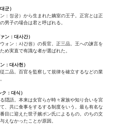
대군）
ン：정궁）から生まれた嫡室の王子。正宮とは正
の男子の場合は君と呼ばれる。
ァン：대사간）
ウォン：사간원）の長官。正三品。王への諫言を
ため実直で有識な者が選ばれた。
ン：대사헌）
従二品。百官を監察して規律を確立するなどの業
。
シク：대식）
る隠語。本来は女官らが時々家族や知り合いを宮
て、共に食事をするする制度をいう。最も有名な
番目に迎えた世子嬪ポン氏によるもの。のちの文
与えなかったことが原因。