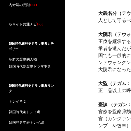
内命婦の品階
HOT
大義名分（テウ
人として守るべ
各サイト共通ナビ
Hot
大院君（テウォ
王位を継承する
韓国時代劇歴史ドラマ事典カテ
承者を選んだが
ゴリー
国でも一般的に
朝鮮の歴史的人物
ンテウォングン
韓国時代劇歴史ドラマ事典
大院君になった
大監（テガム：
韓国時代劇歴史ドラマ事典リン
正二品以上の呼
ク
トンイ考２
臺諫 （テガン
官僚を監察弾劾
韓国時代劇トンイ考
官（カングァン
韓国歴史年表トンイ編
ンブ：사헌부）