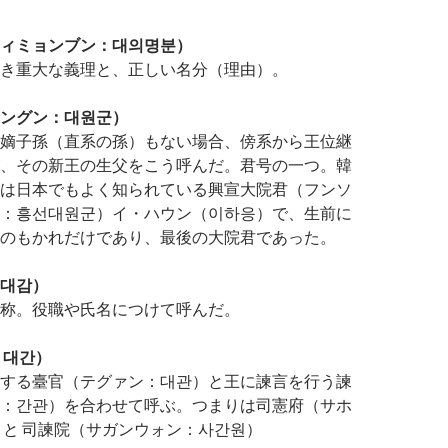
ィミョンブン：대의명분）
き重大な義理と、正しい名分（理由）。
ングン：대원군）
嫡子孫（直系の孫）もない場合、傍系から王位継
、その新王の生父をこう呼んだ。君号の一つ。韓
は日本でもよく知られている興宣大院君（フンソ
：흥선대원군）イ・ハウン（이하응）で、生前に
のもかれだけであり、最後の大院君であった。
대감）
称。役職や氏名につけて呼んだ。
：대간）
する臺官（テグァン：대관）と王に諫言を行う諫
：간관）を合わせて呼ぶ。つまりは司憲府（サホ
 と 司諫院（サガンウォン：사간원）