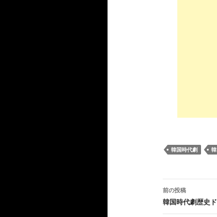
韓国時代劇
韓
投
前の投稿
稿
韓国時代劇歴史ド