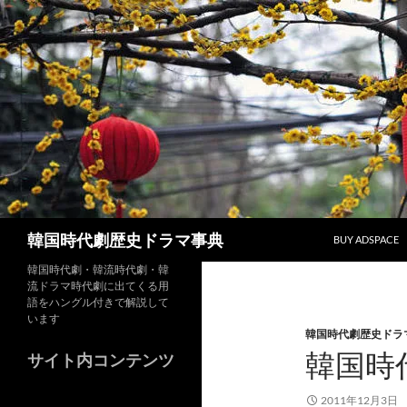
コ
ン
テ
ン
ツ
へ
ス
キ
ッ
プ
検
韓国時代劇歴史ドラマ事典
BUY ADSPACE
索
韓国時代劇・韓流時代劇・韓
流ドラマ時代劇に出てくる用
語をハングル付きで解説して
います
韓国時代劇歴史ドラ
韓国時
サイト内コンテンツ
2011年12月3日