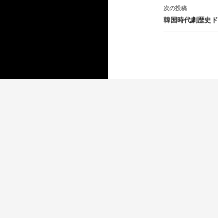
ナ
次の投稿
ビ
韓国時代劇歴史ド
ゲ
ー
シ
ョ
ン