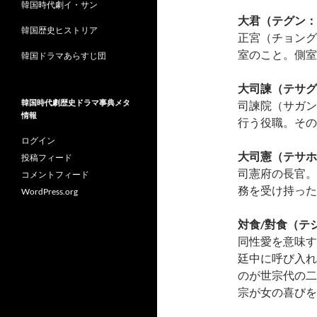
韓国時代劇イ・サン
大君（テグン：
韓国歴史ヒストリア
正宮（チョング
室のこと。側室
韓国ドラマあらすじ団
大司諫（テサグ
韓国時代劇歴史ドラマ事典メタ
司諫院（サガン
情報
行う役職。その
ログイン
大司憲（テサホ
投稿フィード
司憲府の長官。
コメントフィード
務を受け持った
WordPress.org
対食/對食（テ
同性愛を意味す
廷中に呼び入れ
のが世宗代の二
宗が女の喜びを