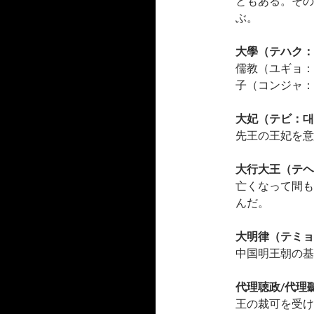
ともある。その
ぶ。
大學（テハク：
儒教（ユギョ：
子（コンジャ：
大妃（テビ：대
先王の王妃を意
大行大王（テヘ
亡くなって間も
んだ。
大明律（テミョ
中国明王朝の基
代理聴政/代理
王の裁可を受け