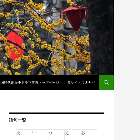
韓国時代劇歴史ドラマ事典トップページ
各サイト共通ナビ
語句一覧
あ
い
う
え
お