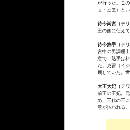
が行った。この
ョ：소조）とい
待令尚宮（テリ
王の側に仕えて
待令熟手（テリ
宮中の男調理士
意で、熟手は料
た。吏曹（イジ
属していた。世
大王大妃（テワ
前王の王妃。元
め、三代の王に
意が払われる。