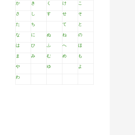
か
き
く
け
こ
さ
し
す
せ
そ
た
ち
て
と
な
に
ぬ
ね
の
は
ひ
ふ
へ
ほ
ま
み
む
め
も
や
ゆ
よ
わ