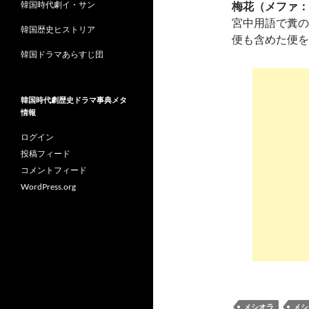
韓国時代劇イ・サン
梅花（メファ：
宮中用語で糞の
韓国歴史ヒストリア
便も含めた便を
韓国ドラマあらすじ団
韓国時代劇歴史ドラマ事典メタ
情報
ログイン
投稿フィード
コメントフィード
WordPress.org
メシオラ
メシ