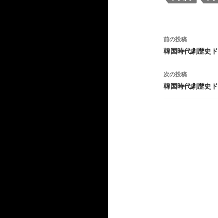
投
前の投稿
稿
韓国時代劇歴史ド
ナ
次の投稿
ビ
韓国時代劇歴史ド
ゲ
ー
シ
ョ
ン