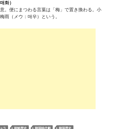
매화）
意。便にまつわる言葉は「梅」で置き換わる。小
梅雨（メウ：매우）という。
ョラ
朝鮮歴史
韓国時代劇
韓国歴史