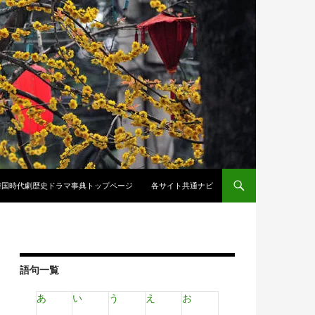
韓国時代劇歴史ドラマ事典トップページ
各サイト共通ナビ
語句一覧
あ
い
う
え
お