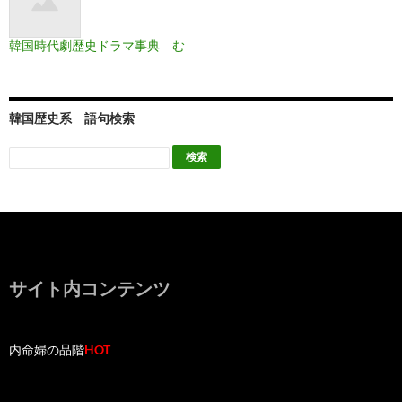
韓国時代劇歴史ドラマ事典 む
韓国歴史系 語句検索
サイト内コンテンツ
内命婦の品階
HOT