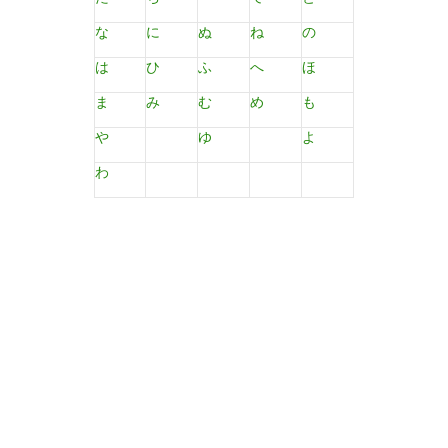
な
に
ぬ
ね
の
は
ひ
ふ
へ
ほ
ま
み
む
め
も
や
ゆ
よ
わ