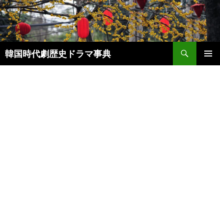
コ
ン
テ
ン
検
ツ
韓国時代劇歴史ドラマ事典
索
へ
メインメ
ス
ニュー
キ
ッ
プ