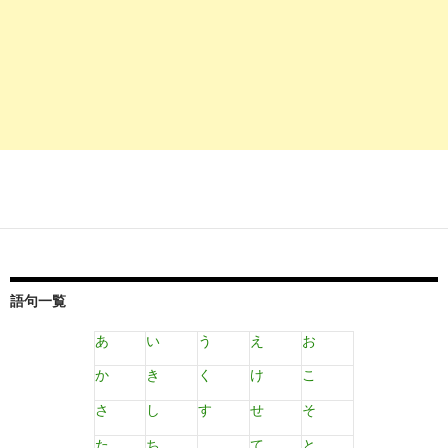
語句一覧
あ
い
う
え
お
か
き
く
け
こ
さ
し
す
せ
そ
た
ち
て
と