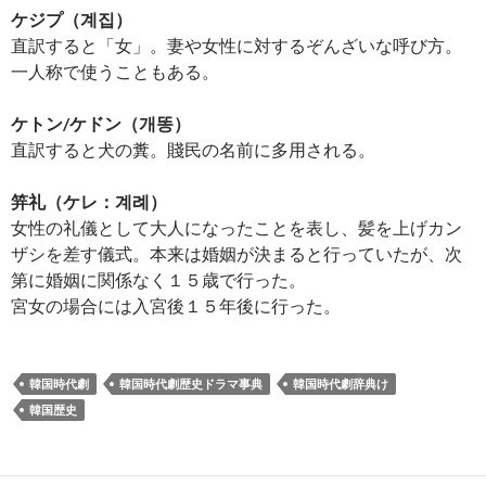
ケジプ（계집）
直訳すると「女」。妻や女性に対するぞんざいな呼び方。
一人称で使うこともある。
ケトン/ケドン（개똥）
直訳すると犬の糞。賤民の名前に多用される。
笄礼（ケレ：계례）
女性の礼儀として大人になったことを表し、髪を上げカン
ザシを差す儀式。本来は婚姻が決まると行っていたが、次
第に婚姻に関係なく１５歳で行った。
宮女の場合には入宮後１５年後に行った。
韓国時代劇
韓国時代劇歴史ドラマ事典
韓国時代劇辞典け
韓国歴史