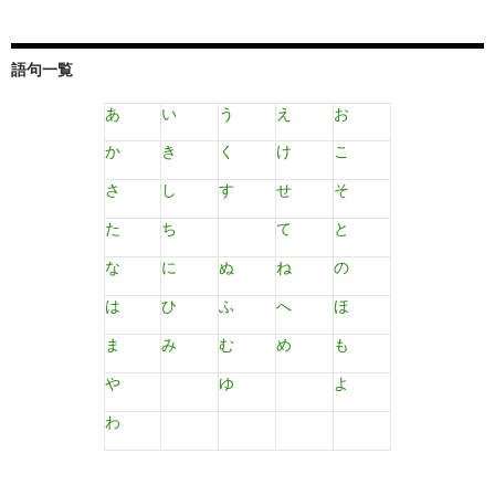
語句一覧
あ
い
う
え
お
か
き
く
け
こ
さ
し
す
せ
そ
た
ち
て
と
な
に
ぬ
ね
の
は
ひ
ふ
へ
ほ
ま
み
む
め
も
や
ゆ
よ
わ