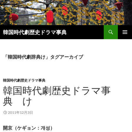
コ
ン
テ
ン
検
ツ
韓国時代劇歴史ドラマ事典
索
へ
メインメ
ス
ニュー
キ
「韓国時代劇辞典け」タグアーカイブ
ッ
プ
韓国時代劇歴史ドラマ事典
韓国時代劇歴史ドラマ事
典 け
2011年12月3日
開京（ケギョン：개성）