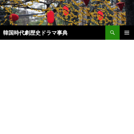
コ
ン
テ
ン
検
ツ
韓国時代劇歴史ドラマ事典
索
へ
メインメ
ス
ニュー
キ
ッ
プ