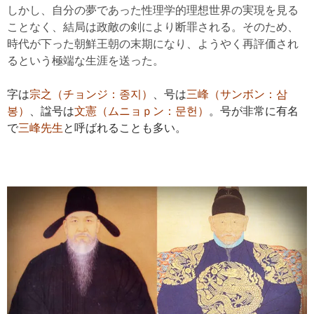
しかし、自分の夢であった性理学的理想世界の実現を見る
ことなく、結局は政敵の剣により断罪される。そのため、
時代が下った朝鮮王朝の末期になり、ようやく再評価され
るという極端な生涯を送った。
字は
宗之（チョンジ：종지）
、号は
三峰（サンボン：삼
봉）
、諡号は
文憲（ムニョｐン：문헌）
。号が非常に有名
で
三峰先生
と呼ばれることも多い。