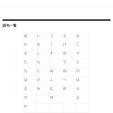
語句一覧
あ
い
う
え
お
か
き
く
け
こ
さ
し
す
せ
そ
た
ち
て
と
な
に
ぬ
ね
の
は
ひ
ふ
へ
ほ
ま
み
む
め
も
や
ゆ
よ
わ