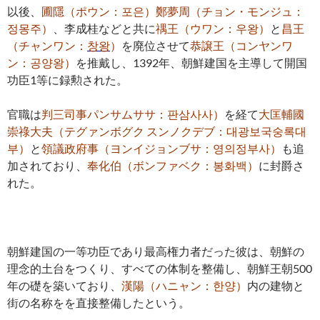
以後、
圃隱（ポウン：포은）鄭夢周（チョン・モンジュ：
정몽주）
、李成桂などと共に
禑王（ウワン：우왕）
と
昌王
（チャンワン：
창왕
）
を廃位させて
恭譲王（コンヤンワ
ン：공양왕）
を推戴し、1392年、朝鮮建国を主導して開国
功臣1等に録勲された。
官職は
判三司事パンサムササ：판삼사사）
を経て
大匡輔國
崇祿大夫（テグァンボグク スンノクデブ：대광보국숭록대
부）
と
領議政府事（ヨンイジョンブサ：영의정부사）
も追
加されており、
奉化伯（ボンファベク：봉화백）
に封爵さ
れた。
朝鮮建国の一等功臣であり最高権力者だった彼は、朝鮮の
理念的土台をつくり、すべての体制を整備し、朝鮮王朝500
年の礎を築いており、
漢陽（ハニャン：한양）
内の建物と
街の名称をを直接整備したという。