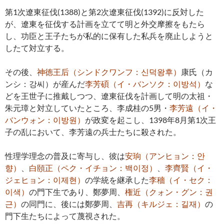
第1次遼東征伐(1388)と第2次遼東征伐(1392)に反対した
が、遼東を征伐する計画を立てて明と外交摩擦をもたら
し、功臣と王子たちが私的に保有した私兵を廃止しようと
したて対立する。
その後、
神徳王后（シンドクワンフ：신덕왕후）
康氏（カ
ンシ：강씨）が産んだ
李芳碩（イ・バンソク：이방석）
な
どを王世子に推戴しつつ、遼東征伐を計画して明の太祖・
朱元璋と対立していたところ、李成桂の5男・
李芳遠（イ・
バンウォン：이방원）
が政変を起こし、1398年8月第1次王
子の乱において、李芳遠の兵士たちに殺された。
性理学理念の普及に寄与し、彼は
安珦（アンヒョン：안
향）
、
白頤正（ペク・イチョン：백이정）
、
李齊賢（イ・
ジェヒョン：이제현）
の学統を継承した
李穡（イ・セク：
이색）
の門下生であり、鄭夢周、
権近（クォン・グン：권
근）
の同門に、後には鄭夢周、
吉再（キルジェ：길재）
の
門下生たちによって蔑視された。