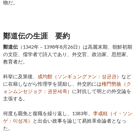
物だ。
鄭道伝の生涯 要約
鄭道伝
（1342年－1398年8月26日）は高麗末期、朝鮮初期
の文臣、儒学者で詩人であり、外交官、政治家、思想家、
教育者だ。
科挙に及第後、
成均館（ソンギュングァン：성균관）
など
に在籍しながら性理学を奨励し、外交的には
権門勢族（ク
ォンムンセジョク：권문세족）
に対抗して明との外交論を
主張する。
何度も罷免と復職を繰り返し、1383年、
李成桂（イ・ソン
ゲ：이성계）
と出会い政事を論じて易姓革命論者となっ
た。