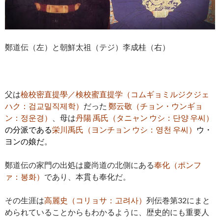
鄭道伝（左）と朝鮮太祖（テジ）李成桂（右）
父は
檢校密直提學／検校蜜直提学（コムギョミルジクジェ
ハク：검교밀직제학）
だった
鄭云敬（チョン・ウンギョ
ン：정운경）
、母は
丹陽 禹氏（タニャン ウシ：단양 우씨）
の分派である
栄川禹氏（ヨンチョン ウシ：영천 우씨）
ウ・
ヨンの娘だ
。
鄭道伝の家門の出処は慶尚道の北側にある
奉化（ポンフ
ァ：봉화）
であり、本貫も奉化だ。
その生涯は
高麗史（コリョサ：고려사）
列伝巻第32にまと
められていることからもわかるように、歴史的にも重要人