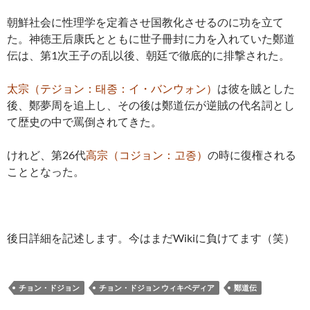
朝鮮社会に性理学を定着させ国教化させるのに功を立て
た。神徳王后康氏とともに世子冊封に力を入れていた鄭道
伝は、第1次王子の乱以後、朝廷で徹底的に排撃された。
太宗（テジョン：태종：イ・バンウォン）
は彼を賊とした
後、鄭夢周を追上し、その後は鄭道伝が逆賊の代名詞とし
て歴史の中で罵倒されてきた。
けれど、第26代
高宗（コジョン：고종）
の時に復権される
こととなった。
後日詳細を記述します。今はまだWikiに負けてます（笑）
チョン・ドジョン
チョン・ドジョン ウィキペディア
鄭道伝