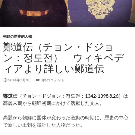
朝鮮の歴史的人物
鄭道伝（チョン・ドジョ
ン：정도전） ウィキペデ
ィアより詳しい鄭道伝
2014年5月3日
3件のコメント
鄭道
伝（チョン・ドジョン：정도전：
1342-1398.8.26
）は
高麗末期から朝鮮初期にかけて活躍した文人。
高麗から朝鮮に国体が変わった激動の時期に、歴史の中心
で新しい王朝を設計した人物だった。