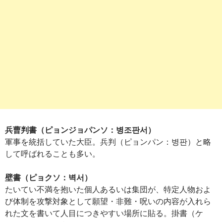
兵曹判書（ピョンジョパンソ：병조판서）
軍事を統括していた大臣。兵判（ピョンパン：병판）と略
して呼ばれることも多い。
壁書（ピョクソ：벽서）
たいてい不満を抱いた個人あるいは集団が、特定人物およ
び体制を攻撃対象として願望・非難・呪いの内容が入れら
れた文を書いて人目につきやすい場所に貼る。掛書（ケ