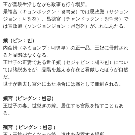
王が普段生活しながら政事も行う場所。
景福宮（キョンボックン：경복궁）では思政殿（サジョン
ジョン：사정전）、昌徳宮（チャンドックン：창덕궁）で
は宣政殿（ソンジョンジョン：선정전）がこれにあたる。
嬪（ピン：빈）
内命婦（ネミョンブ：내명부）の正一品。王妃に冊封され
ると品階はなくなる。
王世子の正妻である世子嬪（セジャビン：세자빈）につい
ては諸説あるが、品階を越える存在と看做したほうが自然
だ。
世子が逝去し宮外に出た場合には嬪として冊封される。
嬪宮（ピングン：빈궁）
王世子の妻。世継ぎの嫁。居住する宮殿を指すこともあ
る。
殯宮（ ピングン：빈궁 ）
王・王族が亡くなった後、遺体を安置する場所。