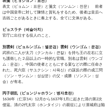
表箋（ピョジヨン：표전）
表文（ピョムン：표문）と箋文（ソンムン：전문） 前者
は中国皇帝に対して陳情と賀礼をするため、後者は皇后へ
吉凶ごとがあるときに奏上する。全てに文体がある。
ピョスラチ（벼슬아치）
官庁に出仕する役人のこと。
別雲剣（ピョルンゴム：별운검）雲剣（ウンゴム：운검）
武班の二人が太刀（クンカル：큰칼）を持ち王の左右に立
ち護衛した２品以上の一時的な官職。別名は雲剣（ウンゴ
ム：운검）。中国の使者とともにする宴などの際に任命さ
れた。死六臣（サユクシン：사육신）の謀反の際の成三問
（ソン・サンムン：성삼문）の父・成勝（ソンスン：성
승）が有名。
丙子胡乱（ピョンジャホラン：병자호란）
1636年（仁宗14）12月から1637年1月に起きた清の第2次
侵寇。清の2代太宗（ホンタイジ）の親征により漢城府は陥