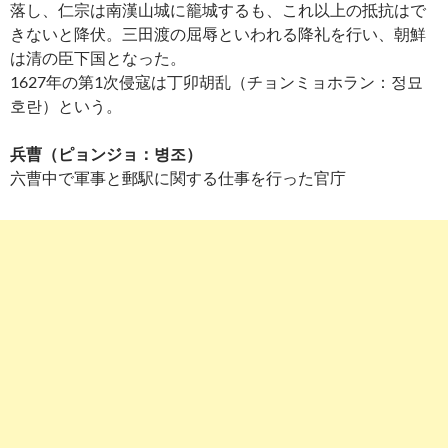
落し、仁宗は南漢山城に籠城するも、これ以上の抵抗はで
きないと降伏。三田渡の屈辱といわれる降礼を行い、朝鮮
は清の臣下国となった。
1627年の第1次侵寇は丁卯胡乱（チョンミョホラン：정묘
호란）という。
兵曹（ピョンジョ：병조）
六曹中で軍事と郵駅に関する仕事を行った官庁