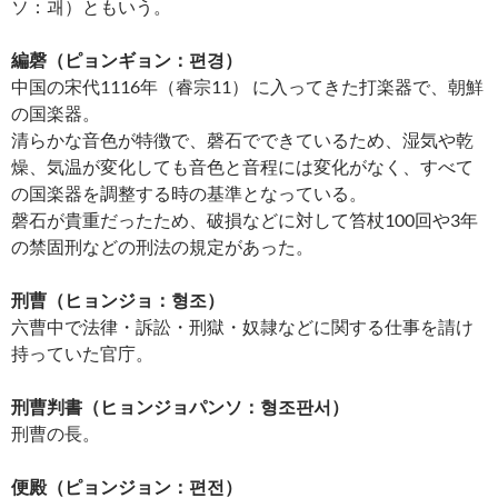
ソ：괘）ともいう。
編磬（ピョンギョン：편경）
中国の宋代1116年（睿宗11） に入ってきた打楽器で、朝鮮
の国楽器。
清らかな音色が特徴で、磬石でできているため、湿気や乾
燥、気温が変化しても音色と音程には変化がなく、すべて
の国楽器を調整する時の基準となっている。
磬石が貴重だったため、破損などに対して笞杖100回や3年
の禁固刑などの刑法の規定があった。
刑曹（ヒョンジョ：형조）
六曹中で法律・訴訟・刑獄・奴隷などに関する仕事を請け
持っていた官庁。
刑曹判書（ヒョンジョパンソ：형조판서）
刑曹の長。
便殿（ピョンジョン：편전）