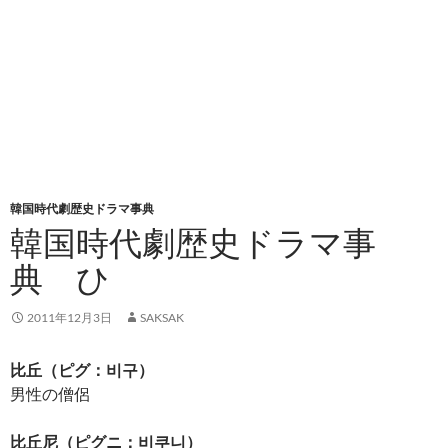
韓国時代劇歴史ドラマ事典
韓国時代劇歴史ドラマ事
典 ひ
2011年12月3日
SAKSAK
比丘（ピグ：비구）
男性の僧侶
比丘尼（ピグニ：비쿠니）