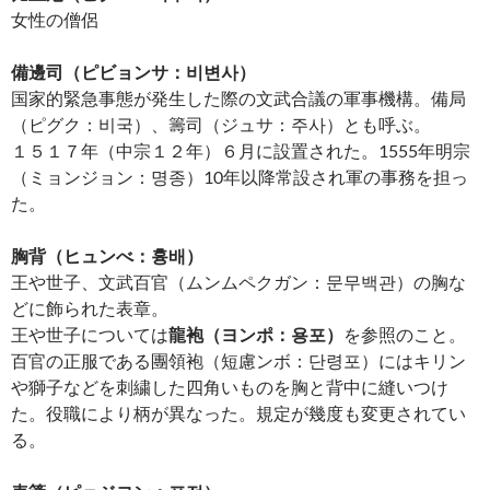
女性の僧侶
備邊司（ピビョンサ：비변사）
国家的緊急事態が発生した際の文武合議の軍事機構。備局
（ピグク：비국）、籌司（ジュサ：주사）とも呼ぶ。
１５１７年（中宗１２年）６月に設置された。1555年明宗
（ミョンジョン：명종）10年以降常設され軍の事務を担っ
た。
胸背（ヒュンべ：흉배）
王や世子、文武百官（ムンムペクガン：문무백관）の胸な
どに飾られた表章。
王や世子については
龍袍（ヨンポ：용포）
を参照のこと。
百官の正服である團領袍（短慮ンボ：단령포）にはキリン
や獅子などを刺繍した四角いものを胸と背中に縫いつけ
た。役職により柄が異なった。規定が幾度も変更されてい
る。