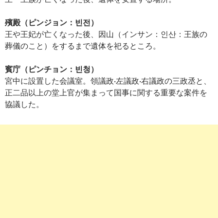
殯殿（ピンジョン：빈전）
王や王妃が亡くなった後、因山（インサン：인산：王族の
葬儀のこと）をするまで遺体を祀るところ。
賓庁（ピンチョン：빈청）
宮中に設置した会議室。領議政·左議政·右議政の三政丞と、
正二品以上の堂上官が集まって国事に関する重要な案件を
協議した。