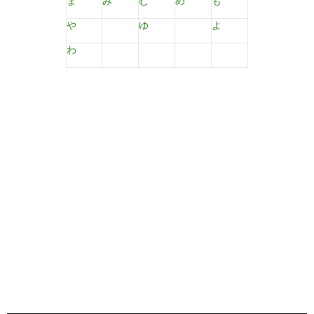
ま
み
む
め
も
や
ゆ
よ
わ