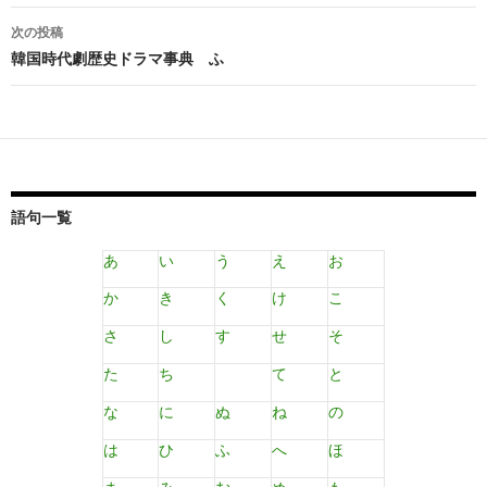
ナ
次の投稿
ビ
韓国時代劇歴史ドラマ事典 ふ
ゲ
ー
シ
ョ
語句一覧
ン
あ
い
う
え
お
か
き
く
け
こ
さ
し
す
せ
そ
た
ち
て
と
な
に
ぬ
ね
の
は
ひ
ふ
へ
ほ