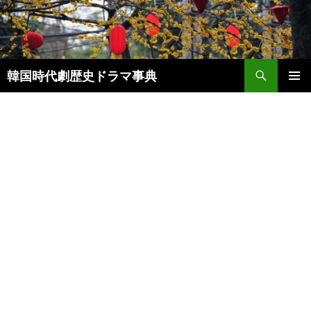
コ
ン
テ
ン
検
ツ
韓国時代劇歴史ドラマ事典
索
へ
メインメ
ス
ニュー
キ
ッ
プ