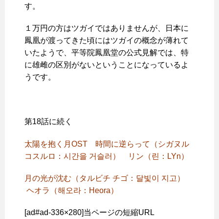
す。
１万円の方はツガイではありませんが、日本に
鳳凰が渡ってきた頃にはツガイの概念が薄れて
いたようで、平等院鳳凰堂の公式見解では、特
に雄雌の区別がないということになっているよ
うです。
第18話に続く
太陽を抱く月OST 時間に逆らって（シガヌル
コスルロ：시간을 거슬러） リン（린：LYn）
月の光が沈む（タルビチ チゴ：달빛이 지고）
ヘオラ（해오라：Heora）
[ad#ad-336×280]当ページの短縮URL