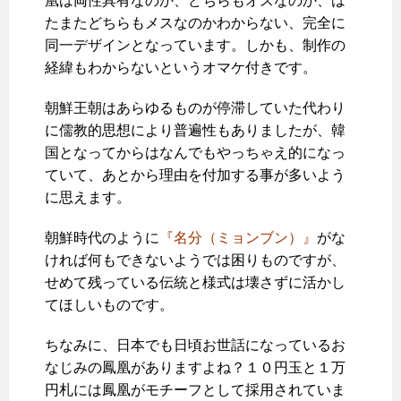
凰は両性具有なのか、どちらもオスなのか、は
たまたどちらもメスなのかわからない、完全に
同一デザインとなっています。しかも、制作の
経緯もわからないというオマケ付きです。
朝鮮王朝はあらゆるものが停滞していた代わり
に儒教的思想により普遍性もありましたが、韓
国となってからはなんでもやっちゃえ的になっ
ていて、あとから理由を付加する事が多いよう
に思えます。
朝鮮時代のように
『名分（ミョンブン）』
がな
ければ何もできないようでは困りものですが、
せめて残っている伝統と様式は壊さずに活かし
てほしいものです。
ちなみに、日本でも日頃お世話になっているお
なじみの鳳凰がありますよね？１０円玉と１万
円札には鳳凰がモチーフとして採用されていま