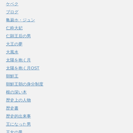
ケベク
ブログ
亀巌ホ・ジュン
仁粋大妃
仁顕王后の男
大王の夢
大風水
太陽を抱く月
太陽を抱く月OST
朝鮮王
朝鮮王朝の身分制度
根の深い木
歴史上の人物
歴史書
歴史的出来事
王になった男
王女の男