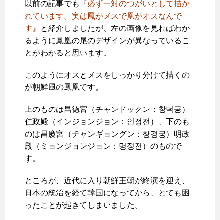
以前の記事でも
『必ず一対のつがいとして描か
れています。実は鳳がメスで凰がオスなんで
す』
と紹介しましたが、左の画像を見ればわか
るように鳳凰の尾のデザインが異なっているこ
とがわかると思います。
このようにオスとメスをしっかり分けて描くの
が朝鮮風の鳳凰です。
上のものは昌徳宮（チャンドックン：창덕궁）
仁政殿（インジョンジョン：인정전）、下のも
のは昌慶宮（チャンギョングン：창경궁）明政
殿（ミョンジョンジョン：명정전）のもので
す。
ところが、近代に入り朝鮮王朝が終演を迎え、
日本の統治を経て韓国になってから、とても困
ったことが起きてしまいました。