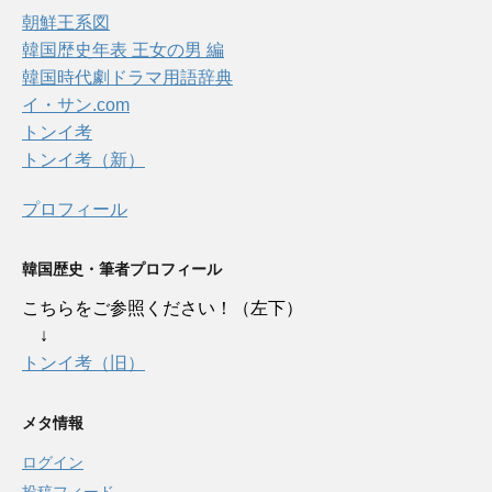
朝鮮王系図
韓国歴史年表 王女の男 編
韓国時代劇ドラマ用語辞典
イ・サン.com
トンイ考
トンイ考（新）
プロフィール
韓国歴史・筆者プロフィール
こちらをご参照ください！（左下）
↓
トンイ考（旧）
メタ情報
ログイン
投稿フィード