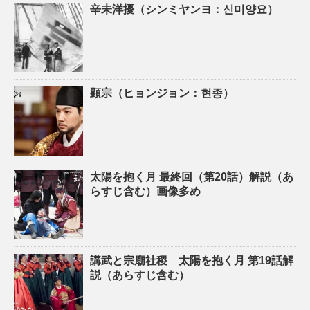
辛未洋擾（シンミヤンヨ：신미양요）
顕宗（ヒョンジョン：현종）
太陽を抱く月 最終回（第20話）解説（あ
らすじ含む）画像多め
講武と宗廟社稷 太陽を抱く月 第19話解
説（あらすじ含む）