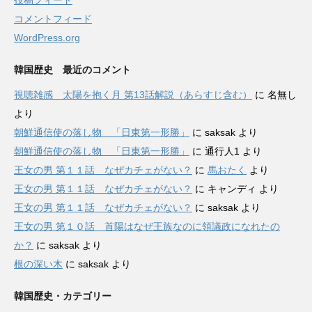
コメントフィード
WordPress.org
韓国歴史 最近のコメント
視聴雑感 太陽を抱く月 第13話解説（あらすじ含む）
に
名無し
より
朝鮮通信使の落し物 「日東第一形勝」
に
saksak
より
朝鮮通信使の落し物 「日東第一形勝」
に
通行人1
より
王女の男 第１１話 なぜカチェがない？
に
馬おたく
より
王女の男 第１１話 なぜカチェがない？
に
キャンディ
より
王女の男 第１１話 なぜカチェがない？
に
saksak
より
王女の男 第１０話 首陽はなぜ王族なのに領議政になれたの
か？
に
saksak
より
根の深い木
に
saksak
より
韓国歴史・カテゴリー