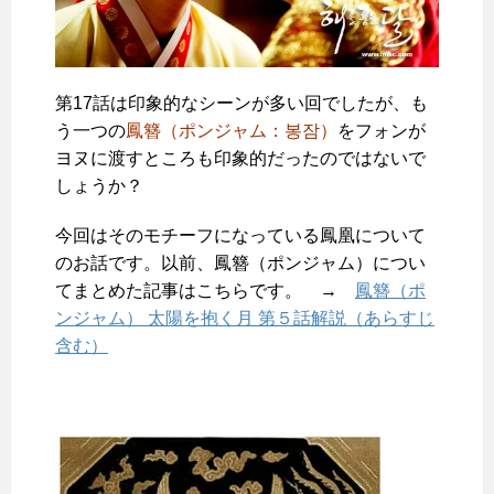
第17話は印象的なシーンが多い回でしたが、も
う一つの
鳳簪（ポンジャム：봉잠）
をフォンが
ヨヌに渡すところも印象的だったのではないで
しょうか？
今回はそのモチーフになっている鳳凰について
のお話です。以前、鳳簪（ポンジャム）につい
てまとめた記事はこちらです。 →
鳳簪（ポ
ンジャム） 太陽を抱く月 第５話解説（あらすじ
含む）