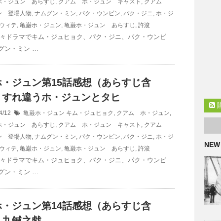
ホ・ジュン あらすじ
,
クアム ホ・ジュン キャスト
,
クアム
ン 登場人物
,
ナムグン・ミン
,
パク・ウンビン
,
パク・ジニ
,
ホ・ジ
ウィテ
,
亀巌ホ・ジュン
,
亀巌ホ・ジュン あらすじ
,
許浚
日々ドラマでキム・ジュヒョク、パク・ジニ、パク・ウンビ
グン・ミン …
ホ・ジュン第15話感想（あらすじ含
 すれ違うホ・ジュンとタヒ
4/12
亀巌ホ・ジュン
キム・ジュヒョク
,
クアム ホ・ジュン
,
ホ・ジュン あらすじ
,
クアム ホ・ジュン キャスト
,
クアム
ン 登場人物
,
ナムグン・ミン
,
パク・ウンビン
,
パク・ジニ
,
ホ・ジ
NEW
ウィテ
,
亀巌ホ・ジュン
,
亀巌ホ・ジュン あらすじ
,
許浚
日々ドラマでキム・ジュヒョク、パク・ジニ、パク・ウンビ
グン・ミン …
ホ・ジュン第14話感想（あらすじ含
 九鍼之戯