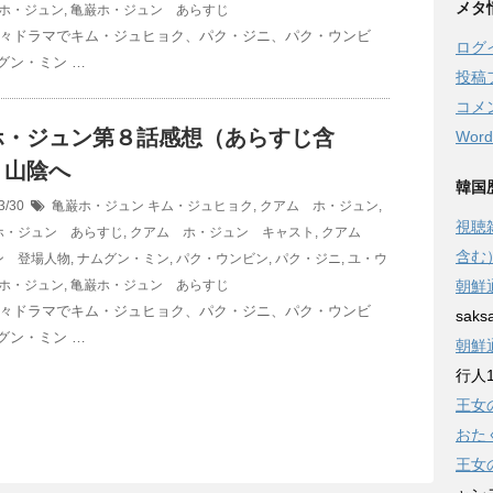
メタ
ホ・ジュン
,
亀巌ホ・ジュン あらすじ
日々ドラマでキム・ジュヒョク、パク・ジニ、パク・ウンビ
ログ
グン・ミン …
投稿
コメ
ホ・ジュン第８話感想（あらすじ含
Word
 山陰へ
韓国
3/30
亀巌ホ・ジュン
キム・ジュヒョク
,
クアム ホ・ジュン
,
視聴
ホ・ジュン あらすじ
,
クアム ホ・ジュン キャスト
,
クアム
含む
ン 登場人物
,
ナムグン・ミン
,
パク・ウンビン
,
パク・ジニ
,
ユ・ウ
ホ・ジュン
,
亀巌ホ・ジュン あらすじ
朝鮮
日々ドラマでキム・ジュヒョク、パク・ジニ、パク・ウンビ
saks
グン・ミン …
朝鮮
行人
王女
おた
王女