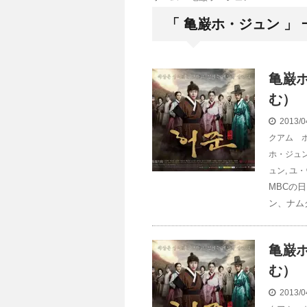
「 亀巌ホ・ジュン 」 
亀巌
む）
2013/0
クアム 
ホ・ジュ
ュン
,
ユ・
MBCの
ン、ナム
亀巌
む）
2013/0