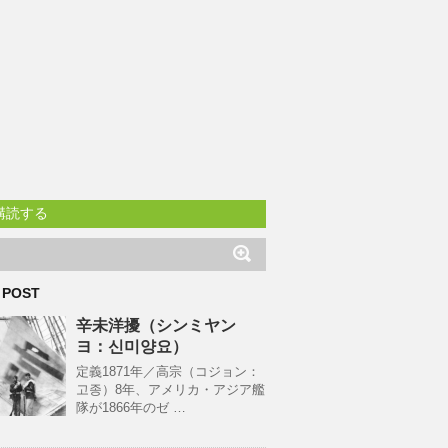
購読する
 POST
辛未洋擾（シンミヤン
ヨ：신미양요）
定義1871年／高宗（コジョン：
고종）8年、アメリカ・アジア艦
隊が1866年のゼ …