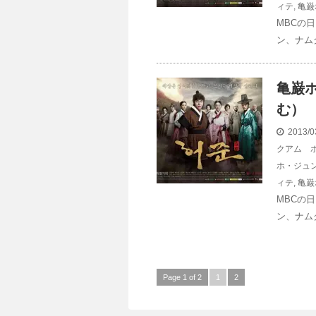
ィテ
,
亀巌
MBCの
ン、ナム
亀巌
む）
2013/0
クアム 
ホ・ジュ
ィテ
,
亀巌
MBCの
ン、ナム
Page 1 of 2
1
2