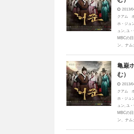
2013/0
クアム 
ホ・ジュ
ュン
,
ユ・
MBCの
ン、ナム
亀巌
む）
2013/0
クアム 
ホ・ジュ
ュン
,
ユ・
MBCの
ン、ナム