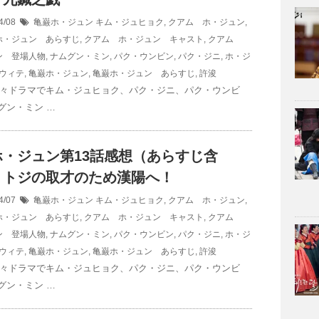
4/08
亀巌ホ・ジュン
キム・ジュヒョク
,
クアム ホ・ジュン
,
ホ・ジュン あらすじ
,
クアム ホ・ジュン キャスト
,
クアム
ン 登場人物
,
ナムグン・ミン
,
パク・ウンビン
,
パク・ジニ
,
ホ・ジ
ウィテ
,
亀巌ホ・ジュン
,
亀巌ホ・ジュン あらすじ
,
許浚
日々ドラマでキム・ジュヒョク、パク・ジニ、パク・ウンビ
グン・ミン …
ホ・ジュン第13話感想（あらすじ含
 トジの取才のため漢陽へ！
4/07
亀巌ホ・ジュン
キム・ジュヒョク
,
クアム ホ・ジュン
,
ホ・ジュン あらすじ
,
クアム ホ・ジュン キャスト
,
クアム
ン 登場人物
,
ナムグン・ミン
,
パク・ウンビン
,
パク・ジニ
,
ホ・ジ
ウィテ
,
亀巌ホ・ジュン
,
亀巌ホ・ジュン あらすじ
,
許浚
日々ドラマでキム・ジュヒョク、パク・ジニ、パク・ウンビ
グン・ミン …