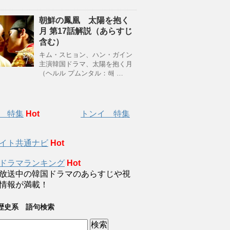
朝鮮の鳳凰 太陽を抱く
月 第17話解説（あらすじ
含む）
キム・スヒョン、ハン・ガイン
主演韓国ドラマ、太陽を抱く月
（ヘルル プムンタル：해 …
 特集
Hot
トンイ 特集
イト共通ナビ
Hot
ドラマランキング
Hot
放送中の韓国ドラマのあらすじや視
情報が満載！
歴史系 語句検索