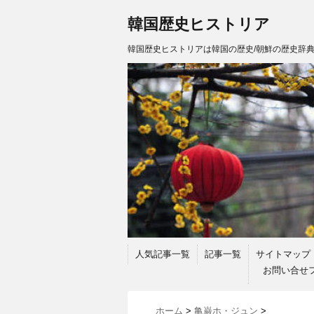
韓国歴史ヒストリア
韓国歴史ヒストリアは韓国の歴史/朝鮮の歴史辞
人気記事一覧
記事一覧
サイトマップ
お問い合せ
ホーム
>
亀巌ホ・ジュン
>