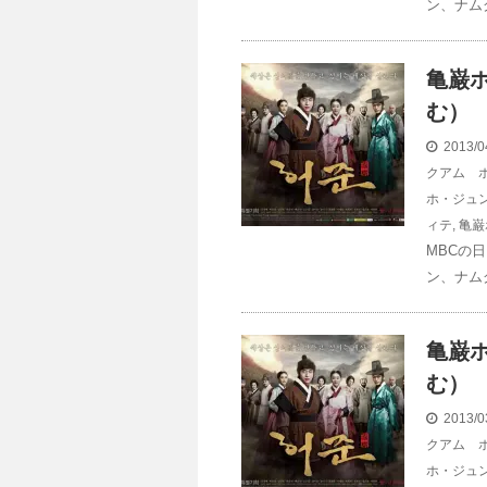
ン、ナム
亀巌
む）
2013/0
クアム 
ホ・ジュ
ィテ
,
亀巌
MBCの
ン、ナム
亀巌
む）
2013/0
クアム 
ホ・ジュ