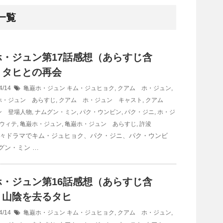
一覧
ホ・ジュン第17話感想（あらすじ含
 タヒとの再会
4/14
亀巌ホ・ジュン
キム・ジュヒョク
,
クアム ホ・ジュン
,
ホ・ジュン あらすじ
,
クアム ホ・ジュン キャスト
,
クアム
ン 登場人物
,
ナムグン・ミン
,
パク・ウンビン
,
パク・ジニ
,
ホ・ジ
ウィテ
,
亀巌ホ・ジュン
,
亀巌ホ・ジュン あらすじ
,
許浚
日々ドラマでキム・ジュヒョク、パク・ジニ、パク・ウンビ
グン・ミン …
ホ・ジュン第16話感想（あらすじ含
 山陰を去るタヒ
4/14
亀巌ホ・ジュン
キム・ジュヒョク
,
クアム ホ・ジュン
,