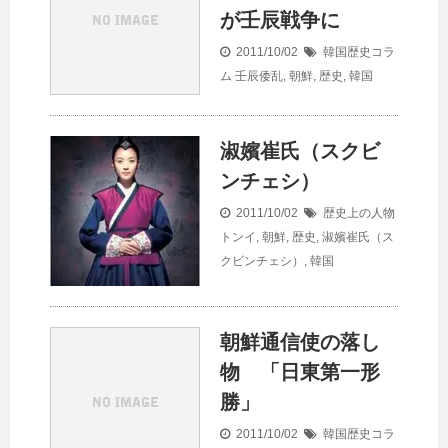
が壬辰戦争に
2011/10/02
韓国歴史コラ
ム
壬辰倭乱
,
朝鮮
,
歴史
,
韓国
淑嬪崔氏（スクビ
ンチェシ）
2011/10/02
歴史上の人物
トンイ
,
朝鮮
,
歴史
,
淑嬪崔氏（ス
クビンチェシ）
,
韓国
朝鮮通信使の落し
物 「日東第一形
勝」
2011/10/02
韓国歴史コラ