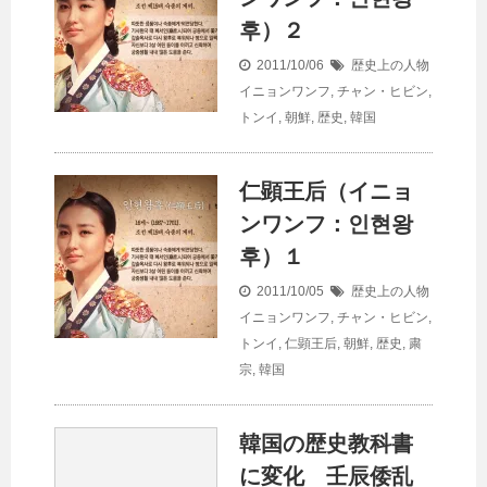
후）２
2011/10/06
歴史上の人物
イニョンワンフ
,
チャン・ヒビン
,
トンイ
,
朝鮮
,
歴史
,
韓国
仁顕王后（イニョ
ンワンフ：인현왕
후）１
2011/10/05
歴史上の人物
イニョンワンフ
,
チャン・ヒビン
,
トンイ
,
仁顕王后
,
朝鮮
,
歴史
,
粛
宗
,
韓国
韓国の歴史教科書
に変化 壬辰倭乱