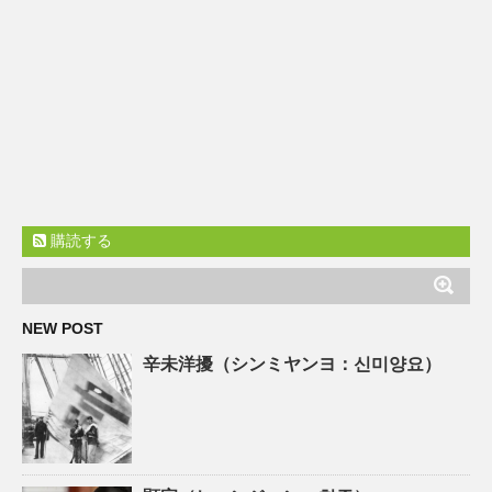
購読する
NEW POST
辛未洋擾（シンミヤンヨ：신미양요）