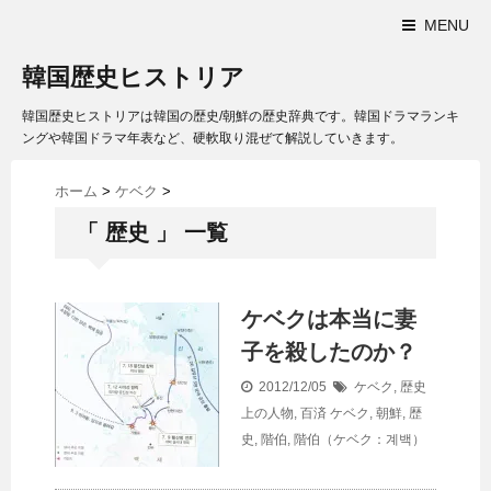
MENU
韓国歴史ヒストリア
韓国歴史ヒストリアは韓国の歴史/朝鮮の歴史辞典です。韓国ドラマランキ
ングや韓国ドラマ年表など、硬軟取り混ぜて解説していきます。
ホーム
>
ケベク
>
「 歴史 」 一覧
ケベクは本当に妻
子を殺したのか？
2012/12/05
ケベク
,
歴史
上の人物
,
百済
ケベク
,
朝鮮
,
歴
史
,
階伯
,
階伯（ケベク：계백）