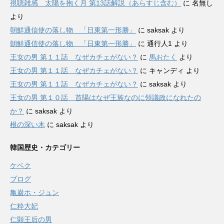
視聴雑感 太陽を抱く月 第13話解説（あらすじ含む）
に
名無し
より
朝鮮通信使の落し物 「日東第一形勝」
に
saksak
より
朝鮮通信使の落し物 「日東第一形勝」
に
通行人1
より
王女の男 第１１話 なぜカチェがない？
に
馬おたく
より
王女の男 第１１話 なぜカチェがない？
に
キャンディ
より
王女の男 第１１話 なぜカチェがない？
に
saksak
より
王女の男 第１０話 首陽はなぜ王族なのに領議政になれたの
か？
に
saksak
より
根の深い木
に
saksak
より
韓国歴史・カテゴリー
ケベク
ブログ
亀巌ホ・ジュン
仁粋大妃
仁顕王后の男