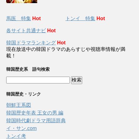
馬医 特集
Hot
トンイ 特集
Hot
各サイト共通ナビ
Hot
韓国ドラマランキング
Hot
現在放送中の韓国ドラマのあらすじや視聴率情報が満
載！
韓国歴史系 語句検索
韓国歴史・リンク
朝鮮王系図
韓国歴史年表 王女の男 編
韓国時代劇ドラマ用語辞典
イ・サン.com
トンイ考