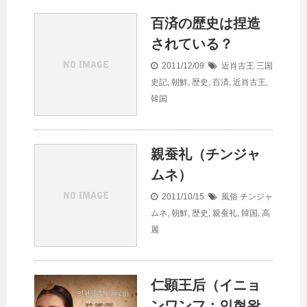
百済の歴史は捏造
されている？
2011/12/09
近肖古王
三国
史記
,
朝鮮
,
歴史
,
百済
,
近肖古王
,
韓国
親蚕礼（チンジャ
ムネ）
2011/10/15
風俗
チンジャ
ムネ
,
朝鮮
,
歴史
,
親蚕礼
,
韓国
,
高
麗
仁顕王后（イニョ
ンワンフ：인현왕