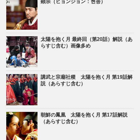
顕宗（ヒョンジョン：현종）
太陽を抱く月 最終回（第20話）解説（あ
らすじ含む）画像多め
講武と宗廟社稷 太陽を抱く月 第19話解
説（あらすじ含む）
朝鮮の鳳凰 太陽を抱く月 第17話解説
（あらすじ含む）