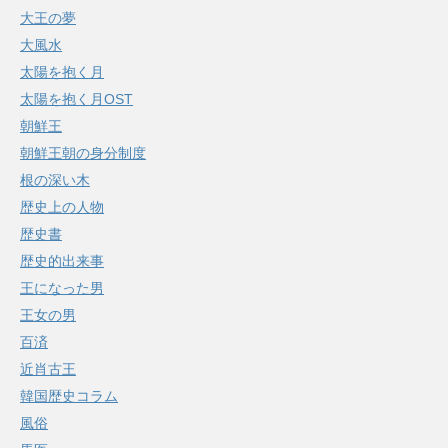
大王の夢
大風水
太陽を抱く月
太陽を抱く月OST
朝鮮王
朝鮮王朝の身分制度
根の深い木
歴史上の人物
歴史書
歴史的出来事
王になった男
王女の男
百済
近肖古王
韓国歴史コラム
風俗