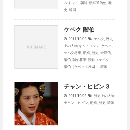
ム
トンイ
,
朝鮮
,
朝鮮通信使
,
歴
史
,
韓国
ケベク 階伯
2011/10/02
ケベク
,
歴史
上の人物
キム・ユシン
,
ケベク
,
ケベク将軍
,
朝鮮
,
歴史
,
金庾信
,
階伯
,
階伯将軍
,
階伯（ケベク）
,
階伯（ケベク：계백）
,
韓国
チャン・ヒビン３
2011/10/02
歴史上の人物
チャン・ヒビン
,
朝鮮
,
歴史
,
韓国