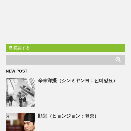
購読する
NEW POST
辛未洋擾（シンミヤンヨ：신미양요）
顕宗（ヒョンジョン：현종）