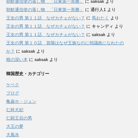
朝鮮通信使の落し物 「日東第一形勝」
に
saksak
より
朝鮮通信使の落し物 「日東第一形勝」
に
通行人1
より
王女の男 第１１話 なぜカチェがない？
に
馬おたく
より
王女の男 第１１話 なぜカチェがない？
に
キャンディ
より
王女の男 第１１話 なぜカチェがない？
に
saksak
より
王女の男 第１０話 首陽はなぜ王族なのに領議政になれたの
か？
に
saksak
より
根の深い木
に
saksak
より
韓国歴史・カテゴリー
ケベク
ブログ
亀巌ホ・ジュン
仁粋大妃
仁顕王后の男
大王の夢
大風水