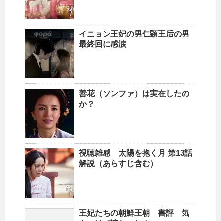
イニョン王妃の男仁顕王后の男
最終回に感涙
善花（ソンファ）は実在したの
か？
視聴雑感 太陽を抱く月 第13話
解説（あらすじ含む）
王妃たちの朝鮮王朝 書評 気