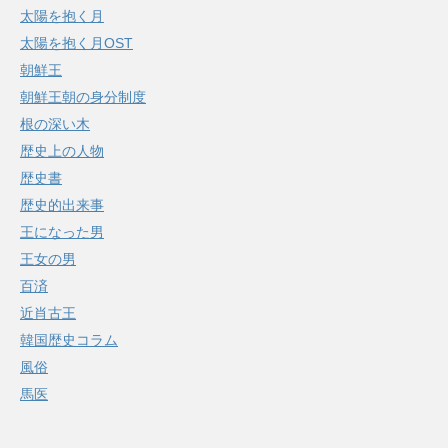
太陽を抱く月
太陽を抱く月OST
朝鮮王
朝鮮王朝の身分制度
根の深い木
歴史上の人物
歴史書
歴史的出来事
王になった男
王女の男
百済
近肖古王
韓国歴史コラム
風俗
馬医