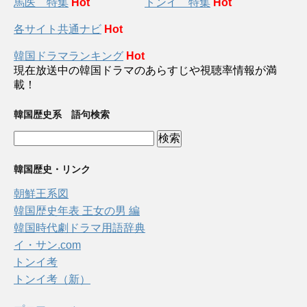
馬医 特集
Hot
トンイ 特集
Hot
各サイト共通ナビ
Hot
韓国ドラマランキング
Hot
現在放送中の韓国ドラマのあらすじや視聴率情報が満
載！
韓国歴史系 語句検索
韓国歴史・リンク
朝鮮王系図
韓国歴史年表 王女の男 編
韓国時代劇ドラマ用語辞典
イ・サン.com
トンイ考
トンイ考（新）