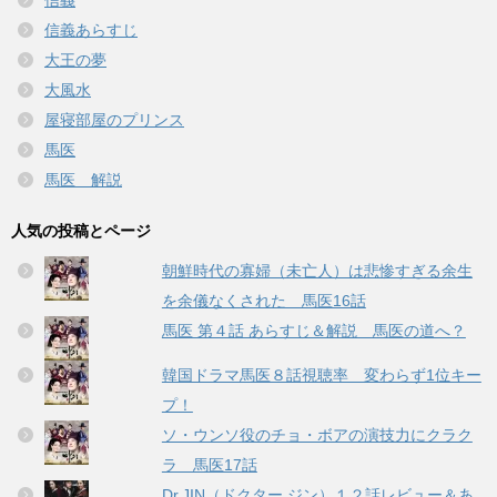
信義
信義あらすじ
大王の夢
大風水
屋寝部屋のプリンス
馬医
馬医 解説
人気の投稿とページ
朝鮮時代の寡婦（未亡人）は悲惨すぎる余生
を余儀なくされた 馬医16話
馬医 第４話 あらすじ＆解説 馬医の道へ？
韓国ドラマ馬医８話視聴率 変わらず1位キー
プ！
ソ・ウンソ役のチョ・ボアの演技力にクラク
ラ 馬医17話
Dr.JIN（ドクター ジン）１２話レビュー＆あ