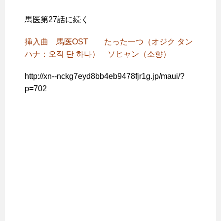
馬医第27話に続く
挿入曲 馬医OST たった一つ（オジク タン
ハナ：오직 단 하나） ソヒャン（소향）
http://xn--nckg7eyd8bb4eb9478fjr1g.jp/maui/?
p=702