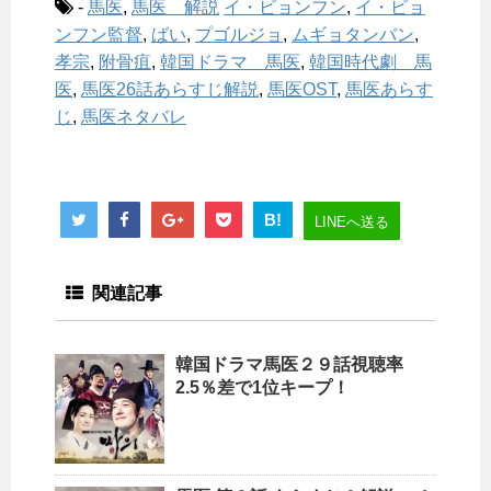
-
馬医
,
馬医 解説
イ・ビョンフン
,
イ・ビョ
ンフン監督
,
ばい
,
プゴルジョ
,
ムギョタンバン
,
孝宗
,
附骨疽
,
韓国ドラマ 馬医
,
韓国時代劇 馬
医
,
馬医26話あらすじ解説
,
馬医OST
,
馬医あらす
じ
,
馬医ネタバレ
B!
LINEへ送る
関連記事
韓国ドラマ馬医２９話視聴率
2.5％差で1位キープ！