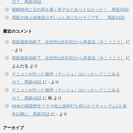
の？ 馬医44話
朝鮮時代に父の罪を暴く息子などありえなかった！ 馬医43話
馬医の地上波放送はずいぶん先になりそうです。 馬医42話
最近のコメント
馬医最終回終了。次回作は8月3日から奇皇后（きこうごう）
に
-
より
馬医最終回終了。次回作は8月3日から奇皇后（きこうごう）
に
よんだる
より
チニョンが行った揚州（ヤンジュ）はいったいどこにある
の？ 馬医44話
に
-
より
チニョンが行った揚州（ヤンジュ）はいったいどこにある
の？ 馬医44話
に
秋
より
NHKの韓国歴史ドラマ地上波枠打ち切りか？チャングム2も来
年以降に 馬医35話
に
-
より
アーカイブ