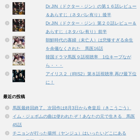
Dr.JIN（ドクター・ジン）の第１６話レビュー
＆あらすじ（ネタバレ有り）後半
Dr.JIN（ドクター・ジン）第２０話レビュー＆
あらすじ（ネタバレ有り）前半
朝鮮時代の寡婦（未亡人）は悲惨すぎる余生
を余儀なくされた 馬医16話
韓国ドラマ馬医９話視聴率 1位キープなが
ら・・・
アイリス２（IRIS2）第８話視聴率 再び最下位
に！
最近の投稿
馬医最終回終了。次回作は8月3日から奇皇后（きこうごう）
イム・ジェボムの曲は使われたぞ！あなたの元で生きる 馬医
45話
チニョンが行った揚州（ヤンジュ）はいったいどこにある