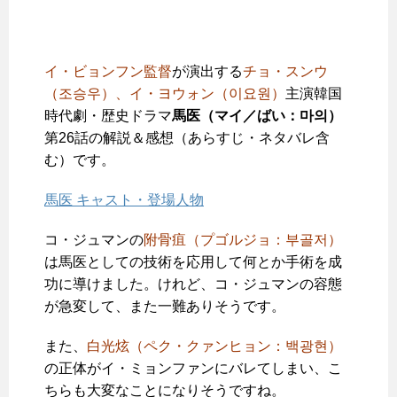
イ・ビョンフン監督
が演出する
チョ・スンウ
（조승우）、イ・ヨウォン（이요원）
主演韓国
時代劇・歴史ドラマ
馬医（
マイ／ばい：
마의）
第26話の解説＆感想（あらすじ・ネタバレ含
む）です。
馬医 キャスト・登場人物
コ・ジュマンの
附骨疽（プゴルジョ：부골저）
は馬医としての技術を応用して何とか手術を成
功に導けました。けれど、コ・ジュマンの容態
が急変して、また一難ありそうです。
また、
白光炫（ペク・クァンヒョン：백광현）
の正体がイ・ミョンファンにバレてしまい、こ
ちらも大変なことになりそうですね。