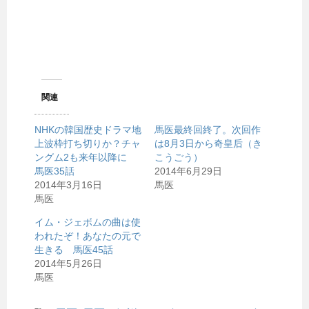
関連
NHKの韓国歴史ドラマ地
馬医最終回終了。次回作
上波枠打ち切りか？チャ
は8月3日から奇皇后（き
ングム2も来年以降に
こうごう）
馬医35話
2014年6月29日
2014年3月16日
馬医
馬医
イム・ジェボムの曲は使
われたぞ！あなたの元で
生きる 馬医45話
2014年5月26日
馬医