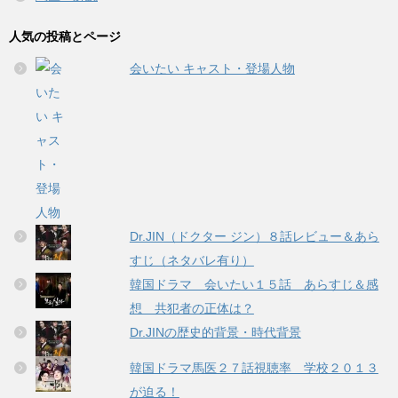
人気の投稿とページ
会いたい キャスト・登場人物
Dr.JIN（ドクター ジン）８話レビュー＆あら
すじ（ネタバレ有り）
韓国ドラマ 会いたい１５話 あらすじ＆感
想 共犯者の正体は？
Dr.JINの歴史的背景・時代背景
韓国ドラマ馬医２７話視聴率 学校２０１３
が迫る！