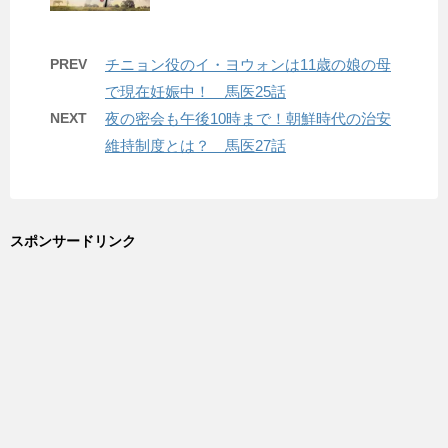
PREV
チニョン役のイ・ヨウォンは11歳の娘の母
で現在妊娠中！ 馬医25話
NEXT
夜の密会も午後10時まで！朝鮮時代の治安
維持制度とは？ 馬医27話
スポンサードリンク