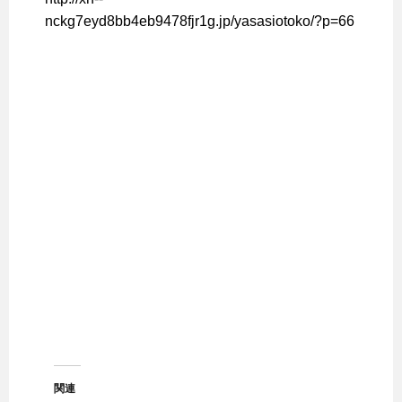
nckg7eyd8bb4eb9478fjr1g.jp/yasasiotoko/?p=66
関連