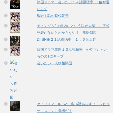
韓国ドラマ 会いたい１４話視聴率 1位奪還
ならず
馬医１話の時代背景
チャングム2は年内にという説が大勢に。正式
発表がないとわからない！ 馬医36話
Dr.JIN第２１話視聴率 １．６％上昇
韓国ドラマ馬医１３話視聴率 やや下がった
ものの1位キープ
会いたい 人物相関図
アイリス２（IRIS2）第16話あらすじ・レビュ
ー スヨンに危機が！