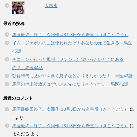
大風水
最近の投稿
馬医最終回終了。次回作は8月3日から奇皇后（きこうごう）
イム・ジェボムの曲は使われたぞ！あなたの元で生きる 馬医
45話
チニョンが行った揚州（ヤンジュ）はいったいどこにある
の？ 馬医44話
朝鮮時代に父の罪を暴く息子などありえなかった！ 馬医43話
馬医の地上波放送はずいぶん先になりそうです。 馬医42話
最近のコメント
馬医最終回終了。次回作は8月3日から奇皇后（きこうごう）
に
-
より
馬医最終回終了。次回作は8月3日から奇皇后（きこうごう）
に
よんだる
より