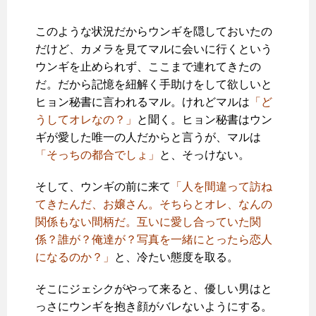
このような状況だからウンギを隠しておいたの
だけど、カメラを見てマルに会いに行くという
ウンギを止められず、ここまで連れてきたの
だ。だから記憶を紐解く手助けをして欲しいと
ヒョン秘書に言われるマル。けれどマルは
「ど
うしてオレなの？」
と聞く。ヒョン秘書はウン
ギが愛した唯一の人だからと言うが、マルは
「そっちの都合でしょ」
と、そっけない。
そして、ウンギの前に来て
「人を間違って訪ね
てきたんだ、お嬢さん。そちらとオレ、なんの
関係もない間柄だ。互いに愛し合っていた関
係？誰が？俺達が？写真を一緒にとったら恋人
になるのか？」
と、冷たい態度を取る。
そこにジェシクがやって来ると、優しい男はと
っさにウンギを抱き顔がバレないようにする。