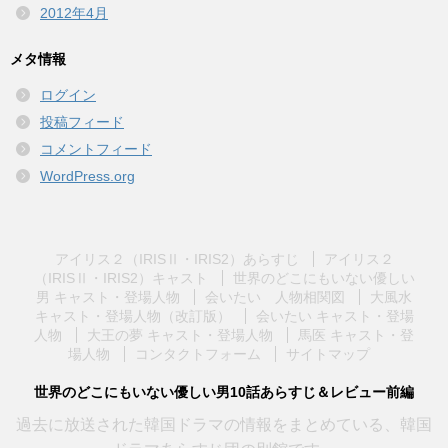
2012年4月
メタ情報
ログイン
投稿フィード
コメントフィード
WordPress.org
アイリス２（IRISⅡ・IRIS2）あらすじ
アイリス２
（IRISⅡ・IRIS2）キャスト
世界のどこにもいない優しい
男 キャスト・登場人物
会いたい 人物相関図
大風水
キャスト・登場人物（改訂版）
会いたい キャスト・登場
人物
大王の夢 キャスト・登場人物
馬医 キャスト・登
場人物
コンタクトフォーム
サイトマップ
世界のどこにもいない優しい男10話あらすじ＆レビュー前編
過去に放送された韓国ドラマの情報をまとめている、韓国