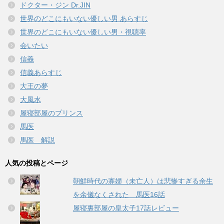
ドクター・ジン Dr.JIN
世界のどこにもいない優しい男 あらすじ
世界のどこにもいない優しい男・視聴率
会いたい
信義
信義あらすじ
大王の夢
大風水
屋寝部屋のプリンス
馬医
馬医 解説
人気の投稿とページ
朝鮮時代の寡婦（未亡人）は悲惨すぎる余生
を余儀なくされた 馬医16話
屋寝裏部屋の皇太子17話レビュー